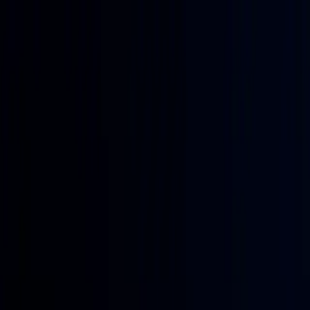
Nosotros
Áreas
Nuestros proyectos
Clientes
pt
es
Hablemos